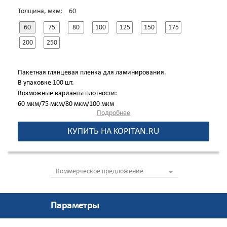
Толщина, мкм:
60
60
75
80
100
125
150
175
200
250
Пакетная глянцевая пленка для ламинирования.
В упаковке 100 шт.
Возможные варианты плотности:
60 мкм/75 мкм/80 мкм/100 мкм
Подробнее
125 мкм/150 мкм/175 мкм
200 мкм/250 мкм
КУПИТЬ НА KOPITAN.RU
*Внешний вид изделия, может отличаться от иллюстраций,
представленных на сайте.
Коммерческое предложение
Параметры