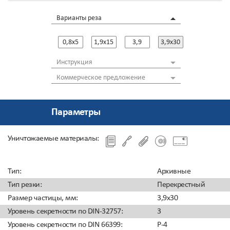
Инновационные высоколегированные ножи из
цельного металла
Варианты реза
Защита от перегрева и низкий уровень шума
LCD-дисплей
Автоматическое управление
0,8x5
1,9x15
3,9
3,9x30
Инструкция
Коммерческое предложение
Параметры
Уничтожаемые материалы:
Тип
:
Архивные
Тип резки
:
Перекрестный
Размер частицы, мм
:
3,9x30
Уровень секретности по DIN-32757
:
3
Уровень секретности по DIN 66399
:
P-4