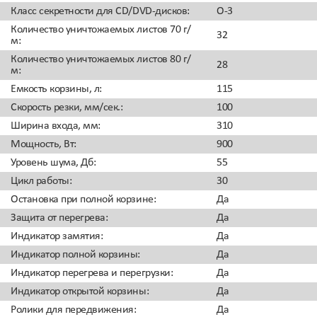
Класс секретности для CD/DVD-дисков
:
О-3
Количество уничтожаемых листов 70 г/
32
м
:
Количество уничтожаемых листов 80 г/
28
м
:
Емкость корзины, л
:
115
Скорость резки, мм/сек.
:
100
Ширина входа, мм
:
310
Мощность, Вт
:
900
Уровень шума, Дб
:
55
Цикл работы
:
30
Остановка при полной корзине
:
Да
Защита от перегрева
:
Да
Индикатор замятия
:
Да
Индикатор полной корзины
:
Да
Индикатор перегрева и перегрузки
:
Да
Индикатор открытой корзины
:
Да
Ролики для передвижения
:
Да