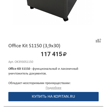
Office Kit S1150 (3,9x30)
117 415
Арт.
OK3930S1150
Office Kit S1150
- функциональный и лаконичный
уничтожитель документов.
Обладает неоспоримыми преимуществами:
Подробнее
Модель с увеличенной мощностью - одновременное
КУПИТЬ НА KOPITAN.RU
уничтожение 35 листов
Увеличенный цикл
непрерывной
работы - 30 минут