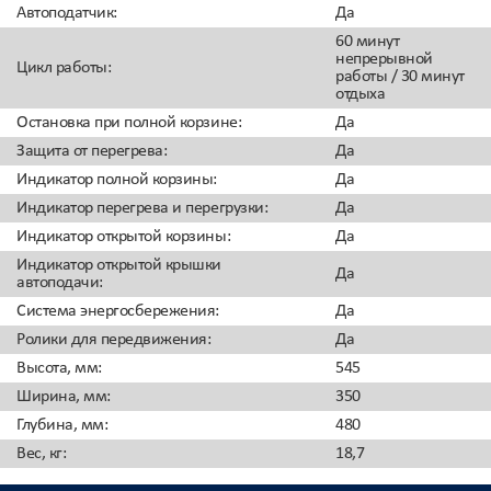
Автоподатчик
:
Да
60 минут
непрерывной
Цикл работы
:
работы / 30 минут
отдыха
Остановка при полной корзине
:
Да
Защита от перегрева
:
Да
Индикатор полной корзины
:
Да
Индикатор перегрева и перегрузки
:
Да
Индикатор открытой корзины
:
Да
Индикатор открытой крышки
Да
автоподачи
:
Система энергосбережения
:
Да
Ролики для передвижения
:
Да
Высота, мм
:
545
Ширина, мм
:
350
Глубина, мм
:
480
Вес, кг
:
18,7