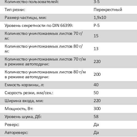
Количество пользователей
:
3-5
Тип резки
:
Перекрестный
Размер частицы, мм
:
1,9x10
Уровень секретности по DIN 66399
:
P-5
Количество уничтожаемых листов 70 г/
15
м
:
Количество уничтожаемых листов 80 г/
13
м
:
Количество уничтожаемых листов 70 г/м
220
в режиме автоподачи
:
Количество уничтожаемых листов 80 г/м
200
в режиме автоподачи
:
Емкость корзины, л
:
40
Скорость резки, мм/сек.
:
50
Ширина входа, мм
:
220
Мощность, Вт
:
300
Уровень шума, Дб
:
58
Реверс
:
Да
Автореверс
:
Да