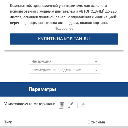
Компактный, эргономичный уничтожитель для офисного
использования с мощным двигателем и АВТОПОДАЧЕЙ до 220
листов, оснащен понятной панелью управления с индикацией:
перегрев, открытая крышка автоподачи, полная корзина.
Аппарат подходит для офисов, где требуется регулярное и
Подробнее
быстрое уничтожение больших объемов документов. Сочетает
КУПИТЬ НА KOPITAN.RU
в себе удобство, высокую производительность и безопасность,
делая процесс утилизации бумаги максимально
эффективным.
Инструкция
Коммерческое предложение
Параметры
Уничтожаемые материалы:
Тип
:
Офисные